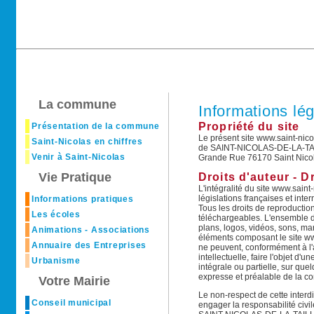
La commune
Informations lé
Propriété du site
Présentation de la commune
Le présent site www.saint-nicol
Saint-Nicolas en chiffres
de SAINT-NICOLAS-DE-LA-TAILL
Venir à Saint-Nicolas
Grande Rue 76170 Saint Nicola
Vie Pratique
Droits d'auteur - D
L'intégralité du site www.saint-
législations françaises et inter
Informations pratiques
Tous les droits de reproductio
Les écoles
téléchargeables. L'ensemble d
plans, logos, vidéos, sons, m
Animations - Associations
éléments composant le site www.
Annuaire des Entreprises
ne peuvent, conformément à l'a
intellectuelle, faire l'objet d
Urbanisme
intégrale ou partielle, sur que
expresse et préalable de la
Votre Mairie
Le non-respect de cette interd
Conseil municipal
engager la responsabilité civ