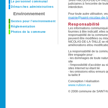
SAINT-NICOLAS-DE-LA-TAILLE s
Le personnel communal
judiciaires à l'encontre de tou
Démarches administratives
interdiction.
Environnement
Pour toute autre utilisation, ve
mairie@saint-nicolas-de-la-
Gestes pour l'environnement
Responsabilité
Règlementation
Les informations communiquées 
fournies à titre indicatif, elle
Photos de la commune
responsabilité de la commun
peuvent être modifiées ou mi
NICOLAS-DE-LA-TAILLE se réser
améliorations et/ou modificatio
La responsabilité de la com
être engagée pour :
- les dommages de toute nature, 
site
- l'impossibilité d'accéder au s
sites Internet lui étant lié
- les omissions et/ou erreurs q
la-taille.fr
Conception / réalisation
www.rubion.eu
© 2008 commune de SAINT-